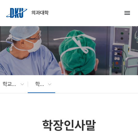
Skip to Main Content
menu
의과대학
학교소개
학장인사말
학장인사말