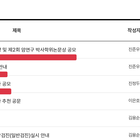
제목
작성
진준우
 및 제2회 암연구 박사학위논문상 공모
진준우
 안내
진정두
자 공모
이은호
 추천 공문
김용순
김용순
강검진(일반검진)실시 안내