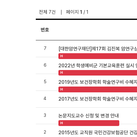
전체 7건
페이지
1
/ 1
번호
7
[대한암연구재단]제17회 김진복 암연구상
H
6
2022년 학생예비군 기본교육훈련 실시
H
5
2019년도 보건장학회 학술연구비 수혜
H
4
2017년도 보건장학회 학술연구비 수혜자
3
논문지도교수 신청 및 변경 안내
H
2
2015년도 교직원 국민건강보험공단 건