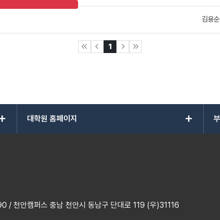
김용순
1
add
add
대학원 홈페이지
부
 / 천안캠퍼스 충남 천안시 동남구 단대로 119 (우)31116