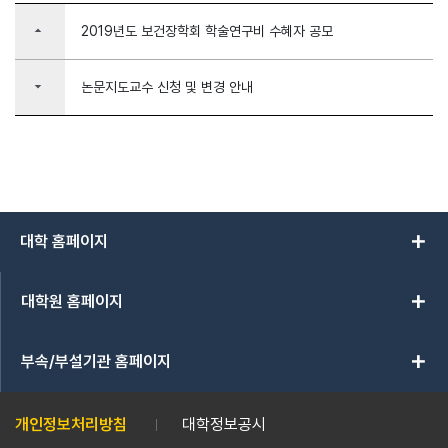
arrow_drop_up
2019년도 보건장학회 학술연구비 수혜자 공모
arrow_drop_down
논문지도교수 신청 및 변경 안내
add
대학 홈페이지
add
대학원 홈페이지
add
부속/부설기관 홈페이지
개인정보처리방침
대학정보공시